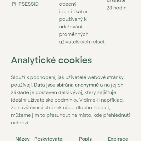
13 dnů a
PHPSESSID
obecný
23 hodin
identifikátor
používaný k
udržování
proměnných
uživatelských relací.
Analytické cookies
Slouží k pochopení, jak uživatelé webové stránky
používají.
Data jsou sbírána anonymně
a na jejich
základě je postaven další vývoj, který zajišťuje
ideální uživatelské podmínky. Vidíme-li například,
že návštěvníci stránek něco dlouho hledají,
můžeme jim to přesunout na místo, kde přehlédnutí
nehrozí.
Název
Poskytovatel
Popis
Expirace