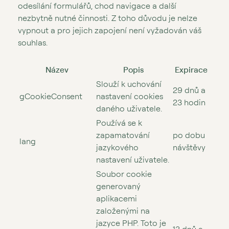
odesílání formulářů, chod navigace a další
nezbytně nutné činnosti. Z toho důvodu je nelze
vypnout a pro jejich zapojení není vyžadován váš
souhlas.
Název
Popis
Expirace
Slouží k uchování
29 dnů a
gCookieConsent
nastavení cookies
23 hodin
daného uživatele.
Používá se k
zapamatování
po dobu
lang
jazykového
návštěvy
nastavení uživatele.
Soubor cookie
generovaný
aplikacemi
založenými na
jazyce PHP. Toto je